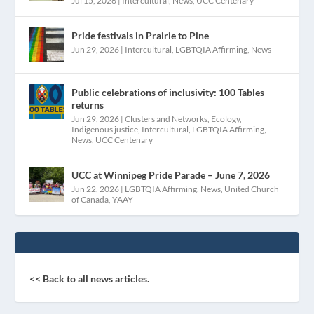
Jul 15, 2026
|
Intercultural
,
News
,
UCC Centenary
Pride festivals in Prairie to Pine
Jun 29, 2026
|
Intercultural
,
LGBTQIA Affirming
,
News
Public celebrations of inclusivity: 100 Tables
returns
Jun 29, 2026
|
Clusters and Networks
,
Ecology
,
Indigenous justice
,
Intercultural
,
LGBTQIA Affirming
,
News
,
UCC Centenary
UCC at Winnipeg Pride Parade – June 7, 2026
Jun 22, 2026
|
LGBTQIA Affirming
,
News
,
United Church
of Canada
,
YAAY
<< Back to all news articles.