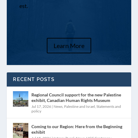
est.
Learn More
RECENT POSTS
Regional Council support for the new Palestine
exhibit, Canadian Human Rights Museum
Jul 17, 2026
|
News
,
Palestine and Israel
,
Statements and
policy
Coming to our Region: Here from the Beginning
exhibit