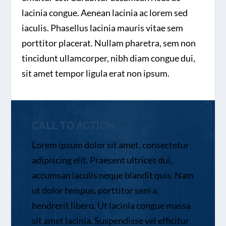
lacinia congue. Aenean lacinia ac lorem sed
iaculis. Phasellus lacinia mauris vitae sem
porttitor placerat. Nullam pharetra, sem non
tincidunt ullamcorper, nibh diam congue dui,
sit amet tempor ligula erat non ipsum.
CALL TO ACTION
Lorem ipsum dolor sit amet, consectetur
adipiscing elit. Praesent ultrices dui,
accumsan iaculis neque blandit quis. Nam
ut dolor tempus, porttitor sem a,
hendrerit libero. Ut lacinia congue massa
sit amet lacinia. Suspendisse vel efficitur