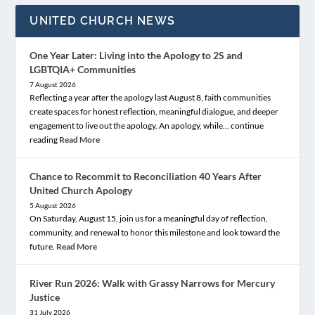
UNITED CHURCH NEWS
One Year Later: Living into the Apology to 2S and
LGBTQIA+ Communities
7 August 2026
Reflecting a year after the apology last August 8, faith communities
create spaces for honest reflection, meaningful dialogue, and deeper
engagement to live out the apology. An apology, while… continue
reading
Read More
Chance to Recommit to Reconciliation 40 Years After
United Church Apology
5 August 2026
On Saturday, August 15, join us for a meaningful day of reflection,
community, and renewal to honor this milestone and look toward the
future.
Read More
River Run 2026: Walk with Grassy Narrows for Mercury
Justice
31 July 2026